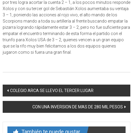
por tres logra acortar la cuenta 2 – 1, a los pocos minutos responde
Xolos y con su tercer gol de Sebastián Xolos aumentaba su ventaja
3 – 1, poniendo las acciones al rojo vivo, el alto mando de los
Scorpions mando a toda su artillería al frente buscando empatar la
pizarra logrando rápidamente estar 3 – 2, pero no fue suficiente para
empatar el encuentro terminando de esta forma el partido con el
triunfo para Xolos USA de 3 – 2, quienes vencen a un gran equipo
que se la rifo muy bien felicitamos a los dos equipos quienes
jugaron como si fuera una gran final.
Navegación
COLEGIO ARCA SE LLEVO EL TERCER LUGAR
de
CON UNA INVERSION DE MAS DE 280 MIL PESOS
entrada
También te puede gustar