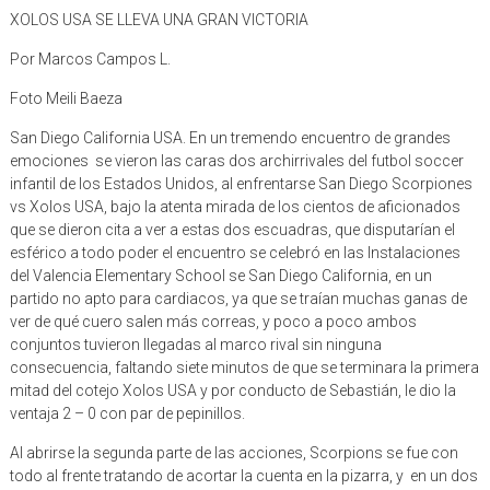
XOLOS USA SE LLEVA UNA GRAN VICTORIA
Por Marcos Campos L.
Foto Meili Baeza
San Diego California USA. En un tremendo encuentro de grandes
emociones se vieron las caras dos archirrivales del futbol soccer
infantil de los Estados Unidos, al enfrentarse San Diego Scorpiones
vs Xolos USA, bajo la atenta mirada de los cientos de aficionados
que se dieron cita a ver a estas dos escuadras, que disputarían el
esférico a todo poder el encuentro se celebró en las Instalaciones
del Valencia Elementary School se San Diego California, en un
partido no apto para cardiacos, ya que se traían muchas ganas de
ver de qué cuero salen más correas, y poco a poco ambos
conjuntos tuvieron llegadas al marco rival sin ninguna
consecuencia, faltando siete minutos de que se terminara la primera
mitad del cotejo Xolos USA y por conducto de Sebastián, le dio la
ventaja 2 – 0 con par de pepinillos.
Al abrirse la segunda parte de las acciones, Scorpions se fue con
todo al frente tratando de acortar la cuenta en la pizarra, y en un dos