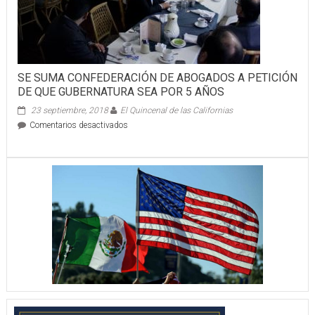
SE SUMA CONFEDERACIÓN DE ABOGADOS A PETICIÓN
DE QUE GUBERNATURA SEA POR 5 AÑOS
23 septiembre, 2018
El Quincenal de las Californias
en
Comentarios desactivados
SE
SUMA
CONFEDERACIÓN
DE
ABOGADOS
A
PETICIÓN
DE
QUE
GUBERNATURA
SEA
POR
5
AÑOS