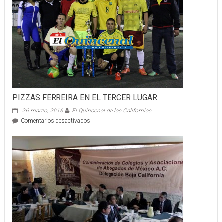
PARA
LAS
AMARELAS
PIZZAS FERREIRA EN EL TERCER LUGAR
26 marzo, 2016
El Quincenal de las Californias
en
Comentarios desactivados
PIZZAS
FERREIRA
EN
EL
TERCER
LUGAR