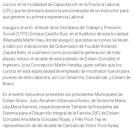
cursos en la modalidad de Capacitación en la Practica Laboral
(CPL) que les brindará asesoría personalizada de un instructor para
que generen su primera experiencia Laboral.
Inauguro el acto el titular de la Secretaria del Trabajo y Previsión
Social (STPS) Enrique Castillo Ruiz, en el Auditorio de esta localidad
(Manuelita Martin Hau, donde aseguro que estas acciones se llevan
a cabo por indicaciones del Gobernador de Yucatán Rolando
Zapata Bello, el cual tiene como prioridad la generación de más
plazas, estuvo el alcalde de este poblado de Dzilam González el
Ingeniero José Concepción Martin Heredia, quien señalo que los
cursos en esta especialidad de empleado de mostrador fueron para
jóvenes de esta cabecera, así con Sinanche, Cansahcab, y Dzilam de
Bravo.
En el evento estuvieron presentes los presidentes Municipales de
Dzilam Bravo Julio Abraham Villanueva Rivero, de Sinanche María
Lilia Mena Ramírez, respectivamente También la Presidenta del
Sistema para el Desarrollo Integral de la Familia (DIF) de Dzilam
González Ana María González Rojas, y Félix Poot Tep en
representación de del alcalde de Cansahcab Víctor Poot Ayala.