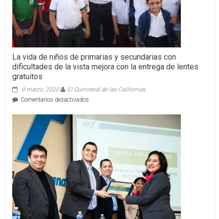
La vida de niños de primarias y secundarias con
dificultades de la vista mejora con la entrega de lentes
gratuitos
9 marzo, 2020
El Quincenal de las Californias
en
Comentarios desactivados
La
vida
de
niños
de
primarias
y
secundarias
con
dificultades
de
la
vista