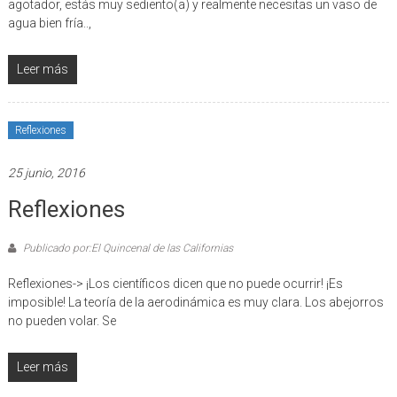
agotador, estás muy sediento(a) y realmente necesitas un vaso de
agua bien fría..,
Leer más
Reflexiones
25 junio, 2016
Reflexiones
Publicado por:El Quincenal de las Californias
Reflexiones-> ¡Los científicos dicen que no puede ocurrir! ¡Es
imposible! La teoría de la aerodinámica es muy clara. Los abejorros
no pueden volar. Se
Leer más