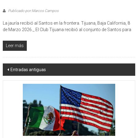
Publicado por:Marcos Campos
La jauría recibió al Santos en la frontera. Tijuana, Baja California, 8
de Marzo 2026._ El Club Tijuana recibió al conjunto de Santos para
Leer más
Navegación
Entradas antiguas
de
entradas