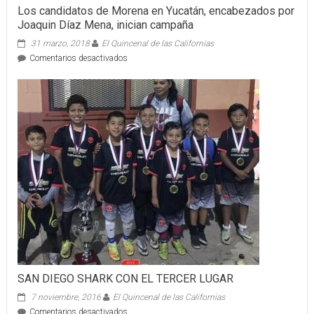
Los candidatos de Morena en Yucatán, encabezados por
Joaquin Díaz Mena, inician campaña
31 marzo, 2018
El Quincenal de las Californias
en
Comentarios desactivados
Los
candidatos
de
Morena
en
Yucatán,
encabezados
por
Joaquin
Díaz
Mena,
inician
campaña
SAN DIEGO SHARK CON EL TERCER LUGAR
7 noviembre, 2016
El Quincenal de las Californias
en
Comentarios desactivados