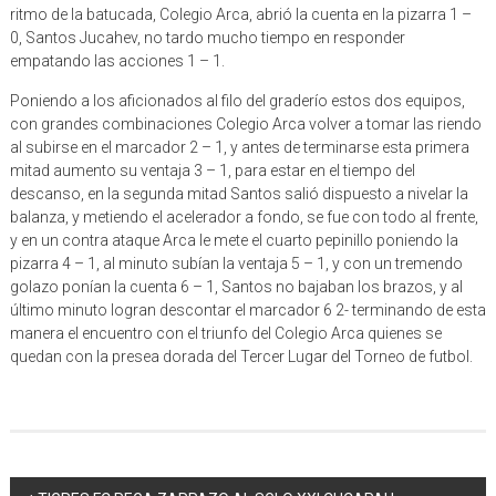
ritmo de la batucada, Colegio Arca, abrió la cuenta en la pizarra 1 –
0, Santos Jucahev, no tardo mucho tiempo en responder
empatando las acciones 1 – 1.
Poniendo a los aficionados al filo del graderío estos dos equipos,
con grandes combinaciones Colegio Arca volver a tomar las riendo
al subirse en el marcador 2 – 1, y antes de terminarse esta primera
mitad aumento su ventaja 3 – 1, para estar en el tiempo del
descanso, en la segunda mitad Santos salió dispuesto a nivelar la
balanza, y metiendo el acelerador a fondo, se fue con todo al frente,
y en un contra ataque Arca le mete el cuarto pepinillo poniendo la
pizarra 4 – 1, al minuto subían la ventaja 5 – 1, y con un tremendo
golazo ponían la cuenta 6 – 1, Santos no bajaban los brazos, y al
último minuto logran descontar el marcador 6 2- terminando de esta
manera el encuentro con el triunfo del Colegio Arca quienes se
quedan con la presea dorada del Tercer Lugar del Torneo de futbol.
Navegación