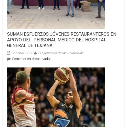
cimiento
de
mi
plan
de
gobierno”
SUMAN ESFUERZOS JÓVENES RESTAURANTEROS EN
APOYO DEL PERSONAL MÉDICO DEL HOSPITAL
GENERAL DE TIJUANA
29 abril, 2020
El Quincenal de las Californias
en
Comentarios desactivados
SUMAN
ESFUERZOS
JÓVENES
RESTAURANTEROS
EN
APOYO
DEL
PERSONAL
MÉDICO
DEL
HOSPITAL
GENERAL
DE