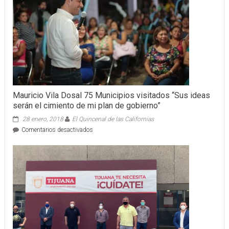
Mauricio Vila Dosal 75 Municipios visitados “Sus ideas
serán el cimiento de mi plan de gobierno”
28 enero, 2018
El Quincenal de las Californias
en
Comentarios desactivados
Mauricio
Vila
Dosal
75
Municipios
visitados
“Sus
ideas
serán
el