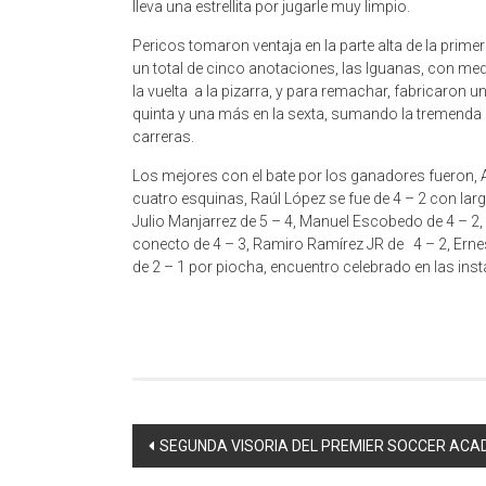
lleva una estrellita por jugarle muy limpio.
Pericos tomaron ventaja en la parte alta de la prime
un total de cinco anotaciones, las Iguanas, con medi
la vuelta a la pizarra, y para remachar, fabricaron un
quinta y una más en la sexta, sumando la tremenda 
carreras.
Los mejores con el bate por los ganadores fueron,
cuatro esquinas, Raúl López se fue de 4 – 2 con la
Julio Manjarrez de 5 – 4, Manuel Escobedo de 4 – 2, 
conecto de 4 – 3, Ramiro Ramírez JR de 4 – 2, Ernes
de 2 – 1 por piocha, encuentro celebrado en las ins
Navegación
SEGUNDA VISORIA DEL PREMIER SOCCER AC
de