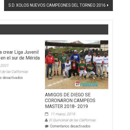
S.D. XOLOS NUEVOS CAMPEONES DEL TORNEO 2016
 crear Liga Juvenil
 en el sur de Mérida
, 2021
 de las Californias
en
s desactivados
IDEY
planea
crear
AMIGOS DE DIEGO SE
Liga
CORONARON CAMPEOS
Juvenil
MASTER 2018- 2019
de
11 marzo, 2019
Béisbol
en
El Quincenal de las Californias
el
en
Comentarios desactivados
sur