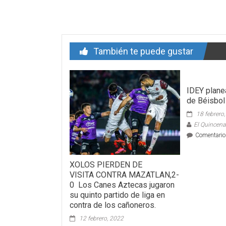
entrada
También te puede gustar
IDEY planea
de Béisbol
18 febrero
El Quincenal
Comentario
XOLOS PIERDEN DE
VISITA CONTRA MAZATLAN,2-
0 Los Canes Aztecas jugaron
su quinto partido de liga en
contra de los cañoneros.
12 febrero, 2022