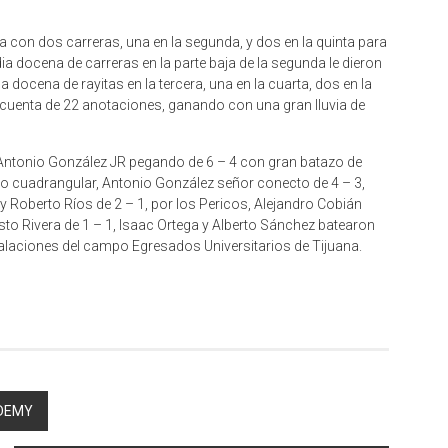
ra con dos carreras, una en la segunda, y dos en la quinta para
a docena de carreras en la parte baja de la segunda le dieron
a docena de rayitas en la tercera, una en la cuarta, dos en la
cuenta de 22 anotaciones, ganando con una gran lluvia de
 Antonio González JR pegando de 6 – 4 con gran batazo de
rgo cuadrangular, Antonio González señor conecto de 4 – 3,
y Roberto Ríos de 2 – 1, por los Pericos, Alejandro Cobián
to Rivera de 1 – 1, Isaac Ortega y Alberto Sánchez batearon
talaciones del campo Egresados Universitarios de Tijuana.
ADEMY