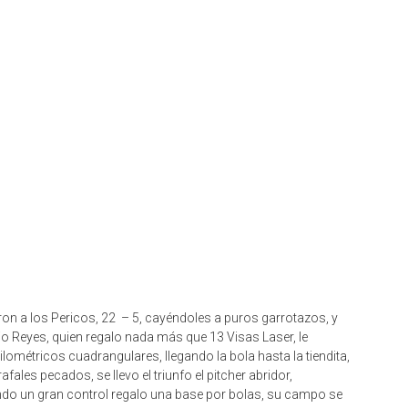
ron a los Pericos, 22 – 5, cayéndoles a puros garrotazos, y
o Reyes, quien regalo nada más que 13 Visas Laser, le
ilométricos cuadrangulares, llegando la bola hasta la tiendita,
les pecados, se llevo el triunfo el pitcher abridor,
ndo un gran control regalo una base por bolas, su campo se