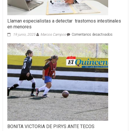
Llaman especialistas a detectar trastornos intestinales
en menores
en
19 junio, 2025
Marcos Campos
Comentarios desactivados
Llaman
especialista
a
detectar
trastornos
intestinales
en
menores
BONITA VICTORIA DE PIRYS ANTE TECOS