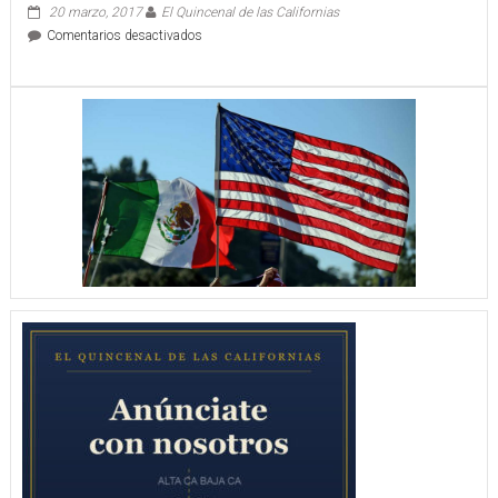
20 marzo, 2017
El Quincenal de las Californias
en
Comentarios desactivados
BONITA
VICTORIA
DE
PIRYS
ANTE
TECOS