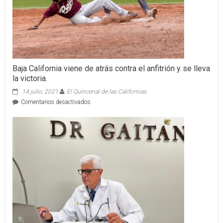
Baja California viene de atrás contra el anfitrión y se lleva
la victoria.
14 julio, 2021
El Quincenal de las Californias
en
Comentarios desactivados
Baja
California
viene
de
atrás
contra
el
anfitrión
y
se
lleva
la
victoria.