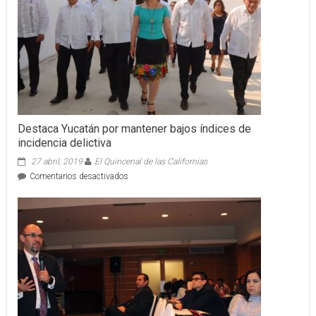
Destaca Yucatán por mantener bajos índices de
incidencia delictiva
27 abril, 2019
El Quincenal de las Californias
en
Comentarios desactivados
Destaca
Yucatán
por
mantener
bajos
índices
de
incidencia
delictiva