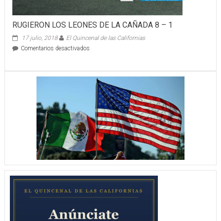
RUGIERON LOS LEONES DE LA CAÑADA 8 – 1
17 julio, 2018
El Quincenal de las Californias
en
Comentarios desactivados
RUGIERON
LOS
LEONES
DE
LA
CAÑADA
8
–
1