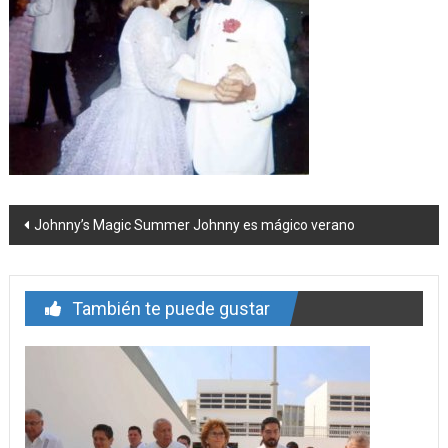
Navegación
Johnny’s Magic Summer Johnny es mágico verano
de
entrada
También te puede gustar