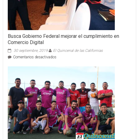
Busca Gobierno Federal mejorar el cumplimiento en
Comercio Digital
30 septiembre, 2019
El Quincenal de las Californias
en
Comentarios desactivados
Busca
Gobierno
Federal
mejorar
el
cumplimiento
en
Comercio
Digital