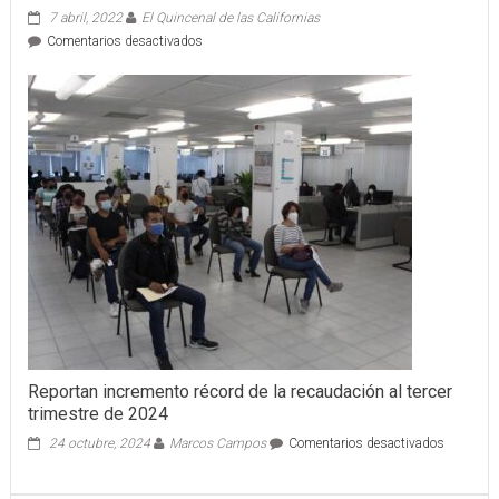
7 abril, 2022
El Quincenal de las Californias
en
Comentarios desactivados
El
receptor
Renae
Martínez
reportará
a
la
fase
de
preparación
de
Toros
de
Tijuana
en
Ciudad
de
Reportan incremento récord de la recaudación al tercer
México.
trimestre de 2024
en
24 octubre, 2024
Marcos Campos
Comentarios desactivados
Reportan
incremen