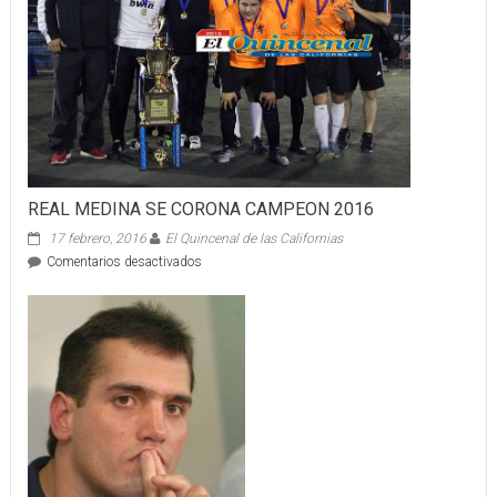
DE
TIJUANA
REAL MEDINA SE CORONA CAMPEON 2016
17 febrero, 2016
El Quincenal de las Californias
en
Comentarios desactivados
REAL
MEDINA
SE
CORONA
CAMPEON
2016