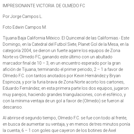
IMPRESIONANTE VICTORIA DE OLMEDO FC
Por Jorge Campos L.
Foto Edwin Campos M.
Tijuana Baja California México. El Quincenal de las Californias.- Este
Domingo, en la Catedral del Futbol Siete, Planet Gol de la Mesa, en la
categoría 2004, se dieron un fuerte agarre los equipos de Zona
Norte vs Olmedo FC, ganando este último con un abultado
marcador final de 10 – 3, en un encuentro esperado por la gran
afición de Tijuana, terminando el primer periodo, 2 – 1 a favor de
Olmedo F.C. con tantos anotados por Kevin Hernández y Bryan
Espinoza, y por la furia brava de Zona Norte acorto los cartones,
Eduardo Fernández, en esta primera parte los dos equipos, jugaron
muy parejos, haciendo grandes triangulaciones, con el esférico, y
con la mínima ventaja de un gol a favor de (Olmedo) se fueron al
descanso.
Al abrirse el segundo tiempo, Olmedo F.C. se fue con todo al frente,
en busca de aumentar su ventaja, y en menos de tres minutos ponía
la cuenta, 6 – 1 con goles que cayeron de los botines de Axel