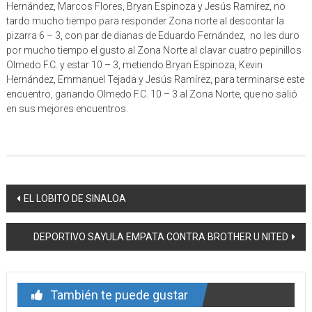
Hernández, Marcos Flores, Bryan Espinoza y Jesús Ramírez, no
tardo mucho tiempo para responder Zona norte al descontar la
pizarra 6 – 3, con par de dianas de Eduardo Fernández, no les duro
por mucho tiempo el gusto al Zona Norte al clavar cuatro pepinillos
Olmedo F.C. y estar 10 – 3, metiendo Bryan Espinoza, Kevin
Hernández, Emmanuel Tejada y Jesús Ramírez, para terminarse este
encuentro, ganando Olmedo F.C. 10 – 3 al Zona Norte, que no salió
en sus mejores encuentros.
Navegación
EL LOBITO DE SINALOA
de
DEPORTIVO SAYULA EMPATA CONTRA BROTHER U NITED
entrada
También te puede gustar