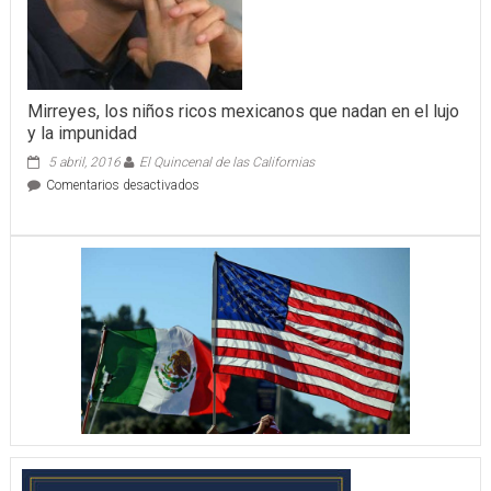
Mirreyes, los niños ricos mexicanos que nadan en el lujo
y la impunidad
5 abril, 2016
El Quincenal de las Californias
en
Comentarios desactivados
Mirreyes,
los
niños
ricos
mexicanos
que
nadan
en
el
lujo
y
la
impunidad