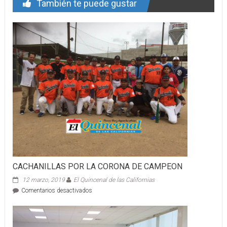
También te puede gustar
CACHANILLAS POR LA CORONA DE CAMPEON
12 marzo, 2019
El Quincenal de las Californias
en
Comentarios desactivados
CACHANILLAS
POR
LA
CORONA