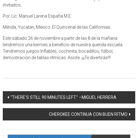
invitados.
Por. Lic. Manuel Larena España M.E.
Mérida, Yucatán, México. El Quincenal de las Californias.
Este sábado 26 de noviembre a partir de las 8 de la mañana
tendremos una kermes a beneficio de nuestra querida escuela.
Tendremos juegos Inflables, cochinita, bocadillos, fútbol,
demostración de tablas rítmicas. Asiste. ¡¡¡Te divertirás!!!
Navegación
“THERE’S STILL 90 MINUTES LEFT.” –MIGUEL HERRERA
de
CHEROKEE CONTINUA CON BUEN RITMO
entrada