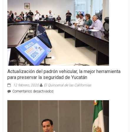
DE
CAMPEON
Actualización del padrón vehicular, la mejor herramienta
para preservar la seguridad de Yucatán
12 febrero, 2020
El Quincenal de las Californias
en
Comentarios desactivados
Actualización
del
padrón
vehicular,
la
mejor
herramienta