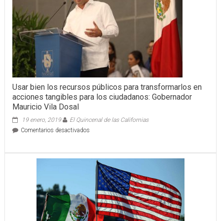
para
preservar
la
seguridad
de
Yucatán
Usar bien los recursos públicos para transformarlos en
acciones tangibles para los ciudadanos: Gobernador
Mauricio Vila Dosal
19 enero, 2019
El Quincenal de las Californias
en
Comentarios desactivados
Usar
bien
los
recursos
públicos
para
transformarlos
en
acciones
tangibles