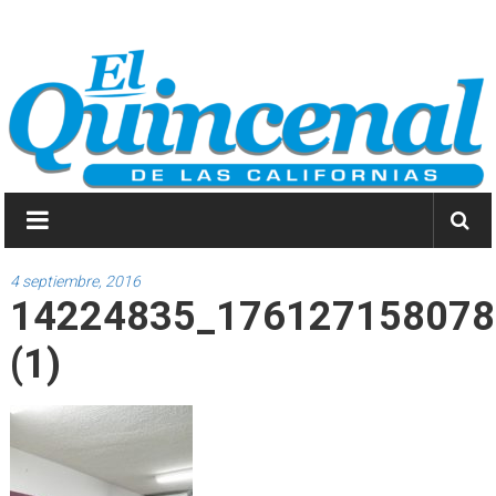
Saltar
El
a
contenido
Quincenal
de
las
Californias
Primero
Dios
4 septiembre, 2016
14224835_176127158078
y
después
(1)
las
noticias.