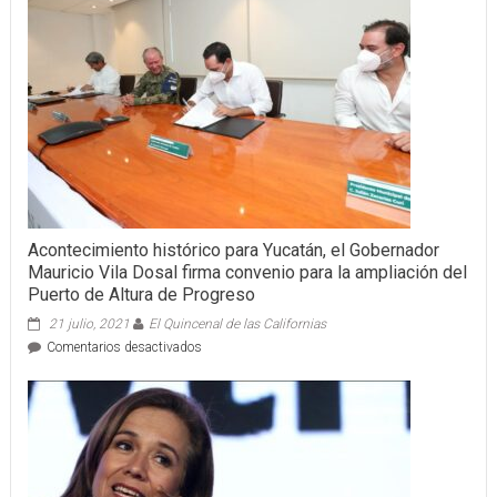
Acontecimiento histórico para Yucatán, el Gobernador
Mauricio Vila Dosal firma convenio para la ampliación del
Puerto de Altura de Progreso
21 julio, 2021
El Quincenal de las Californias
en
Comentarios desactivados
Acontecimiento
histórico
para
Yucatán,
el
Gobernador
Mauricio