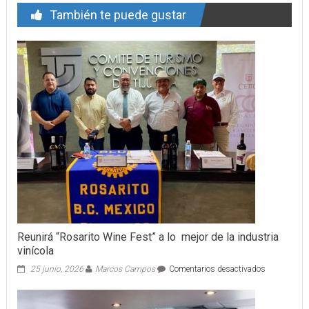
También te puede gustar
Reunirá “Rosarito Wine Fest” a lo mejor de la industria
vinícola
en
25 junio, 2026
Marcos Campos
Comentarios desactivados
Reunirá
“Rosarito
Wine