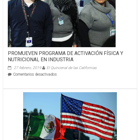
a
Café”
PROMUEVEN PROGRAMA DE ACTIVACIÓN FÍSICA Y
NUTRICIONAL EN INDUSTRIA
27 febrero, 2019
El Quincenal de las Californias
en
Comentarios desactivados
PROMUEVEN
PROGRAMA
DE
ACTIVACIÓN
FÍSICA
Y
NUTRICIONAL
EN
INDUSTRIA