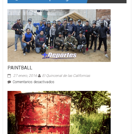
PAINTBALL
27 enero, 2016
El Quincenal de las Californias
en
Comentarios desactivados
PAINTBALL