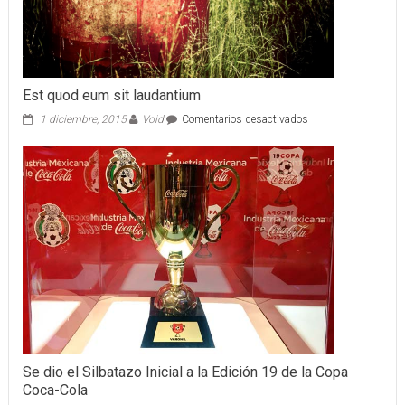
Est quod eum sit laudantium
en
1 diciembre, 2015
Void
Comentarios desactivados
Est
quod
eum
sit
laudantium
Se dio el Silbatazo Inicial a la Edición 19 de la Copa
Coca-Cola