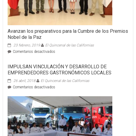
Avanzan los preparativos para la Cumbre de los Premios
Nobel de la Paz
23 febrero, 2019
El Quincenal de las Californias
en
Comentarios desactivados
Avanzan
los
IMPULSAN VINCULACIÓN Y DESARROLLO DE
preparativos
EMPRENDEDORES GASTRONÓMICOS LOCALES
para
la
26 abril, 2018
El Quincenal de las Californias
Cumbre
en
Comentarios desactivados
de
IMPULSAN
los
VINCULACIÓN
Premios
Y
Nobel
DESARROLLO
de
DE
la
EMPRENDEDORES
Paz
GASTRONÓMICOS
LOCALES