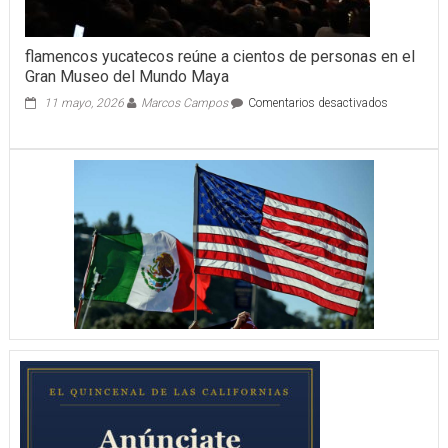
flamencos yucatecos reúne a cientos de personas en el
Gran Museo del Mundo Maya
en
11 mayo, 2026
Marcos Campos
Comentarios desactivados
flamencos
yucatecos
reúne
a
cientos
de
personas
en
el
Gran
Museo
del
Mundo
Maya