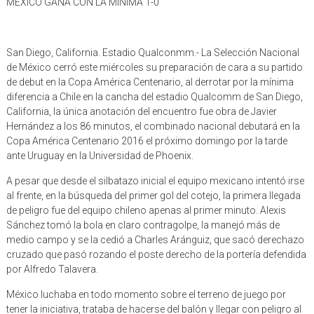
MEXICO GANA CON LA MINIMA 1-0
San Diego, California. Estadio Qualconmm.- La Selección Nacional
de México cerró este miércoles su preparación de cara a su partido
de debut en la Copa América Centenario, al derrotar por la mínima
diferencia a Chile en la cancha del estadio Qualcomm de San Diego,
California, la única anotación del encuentro fue obra de Javier
Hernández a los 86 minutos, el combinado nacional debutará en la
Copa América Centenario 2016 el próximo domingo por la tarde
ante Uruguay en la Universidad de Phoenix.
A pesar que desde el silbatazo inicial el equipo mexicano intentó irse
al frente, en la búsqueda del primer gol del cotejo, la primera llegada
de peligro fue del equipo chileno apenas al primer minuto. Alexis
Sánchez tomó la bola en claro contragolpe, la manejó más de
medio campo y se la cedió a Charles Aránguiz, que sacó derechazo
cruzado que pasó rozando el poste derecho de la portería defendida
por Alfredo Talavera.
México luchaba en todo momento sobre el terreno de juego por
tener la iniciativa, trataba de hacerse del balón y llegar con peligro al