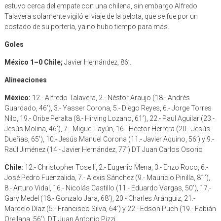
estuvo cerca del empate con una chilena, sin embargo Alfredo
Talavera solamente vigiló el viaje de la pelota, que se fue por un
costado de su portería, ya no hubo tiempo para más.
Goles
México 1–0 Chile;
Javier Hernández, 86’.
Alineaciones
México:
12.- Alfredo Talavera, 2.- Néstor Araujo (18.- Andrés
Guardado, 46’), 3.- Yasser Corona, 5.- Diego Reyes, 6.- Jorge Torres
Nilo, 19.- Oribe Peralta (8.- Hirving Lozano, 61’), 22.- Paul Aguilar (23.-
Jesús Molina, 46’), 7.- Miguel Layún, 16.- Héctor Herrera (20.- Jesús
Dueñas, 65’), 10.- Jesús Manuel Corona (11.- Javier Aquino, 56’) y 9.-
Raúl Jiménez (14.- Javier Hernández, 77’) DT Juan Carlos Osorio
Chile:
12.- Christopher Toselli, 2.- Eugenio Mena, 3.- Enzo Roco, 6.-
José Pedro Fuenzalida, 7.- Alexis Sánchez (9.- Mauricio Pinilla, 81’),
8.- Arturo Vidal, 16.- Nicolás Castillo (11.- Eduardo Vargas, 50’), 17.-
Gary Medel (18.- Gonzalo Jara, 68’), 20.- Charles Aránguiz, 21.-
Marcelo Díaz (5.- Francisco Silva, 64’) y 22.- Edson Puch (19.- Fabián
Orellana, 56’). DT Juan Antonio Pizzi