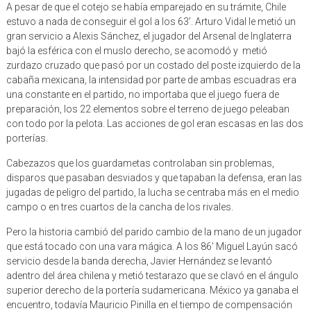
A pesar de que el cotejo se había emparejado en su trámite, Chile
estuvo a nada de conseguir el gol a los 63’. Arturo Vidal le metió un
gran servicio a Alexis Sánchez, el jugador del Arsenal de Inglaterra
bajó la esférica con el muslo derecho, se acomodó y metió
zurdazo cruzado que pasó por un costado del poste izquierdo de la
cabaña mexicana, la intensidad por parte de ambas escuadras era
una constante en el partido, no importaba que el juego fuera de
preparación, los 22 elementos sobre el terreno de juego peleaban
con todo por la pelota. Las acciones de gol eran escasas en las dos
porterías.
Cabezazos que los guardametas controlaban sin problemas,
disparos que pasaban desviados y que tapaban la defensa, eran las
jugadas de peligro del partido, la lucha se centraba más en el medio
campo o en tres cuartos de la cancha de los rivales.
Pero la historia cambió del parido cambio de la mano de un jugador
que está tocado con una vara mágica. A los 86’ Miguel Layún sacó
servicio desde la banda derecha, Javier Hernández se levantó
adentro del área chilena y metió testarazo que se clavó en el ángulo
superior derecho de la portería sudamericana. México ya ganaba el
encuentro, todavía Mauricio Pinilla en el tiempo de compensación