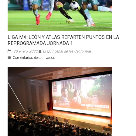
Dzilam
de
Bravo
LIGA MX: LEÓN Y ATLAS REPARTEN PUNTOS EN LA
REPROGRAMADA JORNADA 1
20 enero, 2022
El Quincenal de las Californias
en
Comentarios desactivados
LIGA
MX:
LEÓN
Y
ATLAS
REPARTEN
PUNTOS
EN
LA
REPROGRAMADA
JORNADA
1