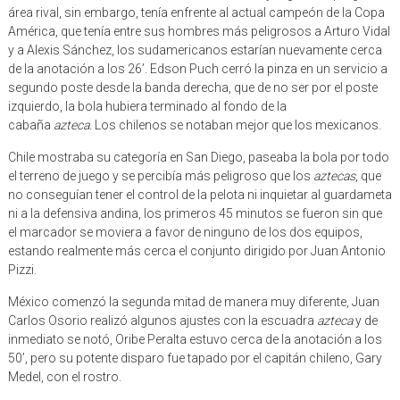
área rival, sin embargo, tenía enfrente al actual campeón de la Copa
América, que tenía entre sus hombres más peligrosos a Arturo Vidal
y a Alexis Sánchez, los sudamericanos estarían nuevamente cerca
de la anotación a los 26’. Edson Puch cerró la pinza en un servicio a
segundo poste desde la banda derecha, que de no ser por el poste
izquierdo, la bola hubiera terminado al fondo de la
cabaña
azteca.
Los chilenos se notaban mejor que los mexicanos.
Chile mostraba su categoría en San Diego, paseaba la bola por todo
el terreno de juego y se percibía más peligroso que los
aztecas
, que
no conseguían tener el control de la pelota ni inquietar al guardameta
ni a la defensiva andina, los primeros 45 minutos se fueron sin que
el marcador se moviera a favor de ninguno de los dos equipos,
estando realmente más cerca el conjunto dirigido por Juan Antonio
Pizzi.
México comenzó la segunda mitad de manera muy diferente, Juan
Carlos Osorio realizó algunos ajustes con la escuadra
azteca
y de
inmediato se notó, Oribe Peralta estuvo cerca de la anotación a los
50’, pero su potente disparo fue tapado por el capitán chileno, Gary
Medel, con el rostro.