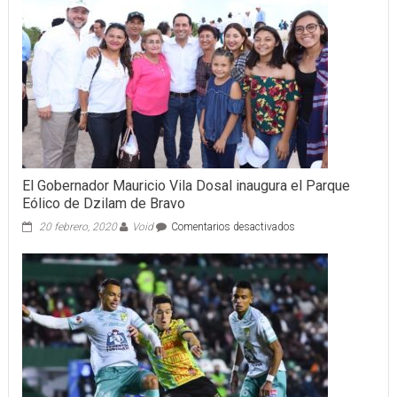
El Gobernador Mauricio Vila Dosal inaugura el Parque
Eólico de Dzilam de Bravo
en
20 febrero, 2020
Void
Comentarios desactivados
El
Gobernador
Mauricio
Vila
Dosal
inaugura
el
Parque
Eólico
de