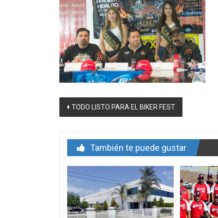
Navegación
TODO LISTO PARA EL BIKER FEST
de
entrada
También te puede gustar