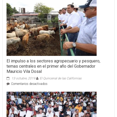
y
financ
El impulso a los sectores agropecuario y pesquero,
temas centrales en el primer año del Gobernador
Mauricio Vila Dosal
13 octubre, 2019
El Quincenal de las Californias
en
Comentarios desactivados
El
impulso
a
los
sectores
agropecuario
y