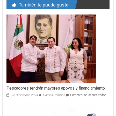
También te puede gustar
Pescadores tendrán mayores apoyos y financiamiento
en
26 diciembre, 2024
Marcos Campos
Comentarios desactivados
Pescad
tendrá
mayor
apoyos