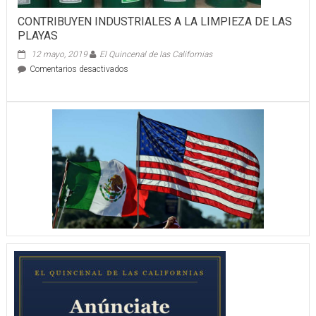
CONTRIBUYEN INDUSTRIALES A LA LIMPIEZA DE LAS
PLAYAS
12 mayo, 2019
El Quincenal de las Californias
en
Comentarios desactivados
CONTRIBUYEN
INDUSTRIALES
A
LA
LIMPIEZA
DE
LAS
PLAYAS