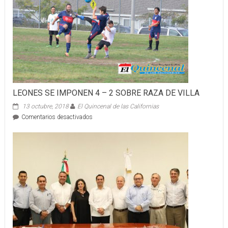
LEONES SE IMPONEN 4 – 2 SOBRE RAZA DE VILLA
13 octubre, 2018
El Quincenal de las Californias
en
Comentarios desactivados
LEONES
SE
IMPONEN
4
–
2
SOBRE
RAZA
DE
VILLA