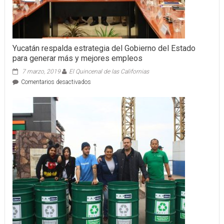
Yucatán respalda estrategia del Gobierno del Estado
para generar más y mejores empleos
7 marzo, 2019
El Quincenal de las Californias
en
Comentarios desactivados
Yucatán
respalda
estrategia
del
Gobierno
del
Estado
para
generar
más
y
mejores
empleos