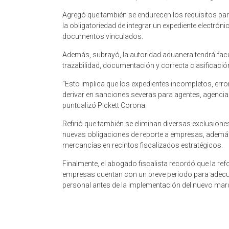
Agregó que también se endurecen los requisitos para 
la obligatoriedad de integrar un expediente electró
documentos vinculados.
Además, subrayó, la autoridad aduanera tendrá facu
trazabilidad, documentación y correcta clasificació
“Esto implica que los expedientes incompletos, errore
derivar en sanciones severas para agentes, agenc
puntualizó Pickett Corona.
Refirió que también se eliminan diversas exclusion
nuevas obligaciones de reporte a empresas, además
mercancías en recintos fiscalizados estratégicos.
Finalmente, el abogado fiscalista recordó que la refo
empresas cuentan con un breve periodo para adecuar
personal antes de la implementación del nuevo ma