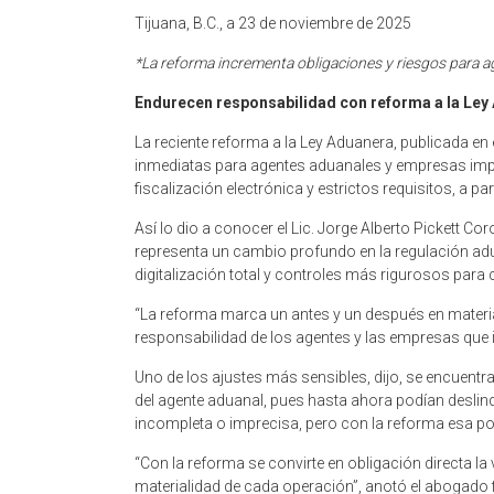
Tijuana, B.C., a 23 de noviembre de 2025
*La reforma incrementa obligaciones y riesgos para 
Endurecen responsabilidad con reforma a la Ley
La reciente reforma a la Ley Aduanera, publicada en 
inmediatas para agentes aduanales y empresas imp
fiscalización electrónica y estrictos requisitos, a par
Así lo dio a conocer el Lic. Jorge Alberto Pickett Co
representa un cambio profundo en la regulación adu
digitalización total y controles más rigurosos para 
“La reforma marca un antes y un después en materia
responsabilidad de los agentes y las empresas que in
Uno de los ajustes más sensibles, dijo, se encuentra 
del agente aduanal, pues hasta ahora podían desli
incompleta o imprecisa, pero con la reforma esa po
“Con la reforma se convirte en obligación directa la 
materialidad de cada operación”, anotó el abogado f