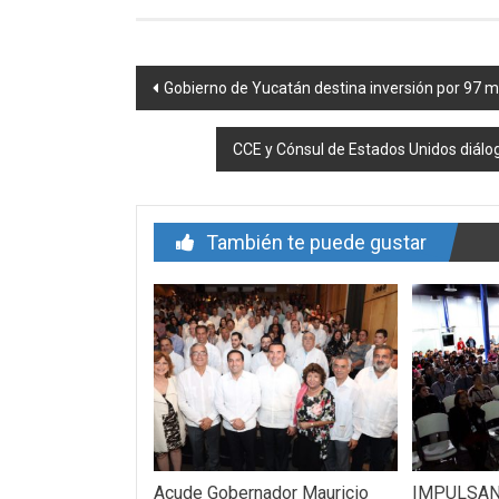
Navegación
Gobierno de Yucatán destina inversión por 97 
de
CCE y Cónsul de Estados Unidos diálo
entrada
También te puede gustar
Acude Gobernador Mauricio
IMPULSAN