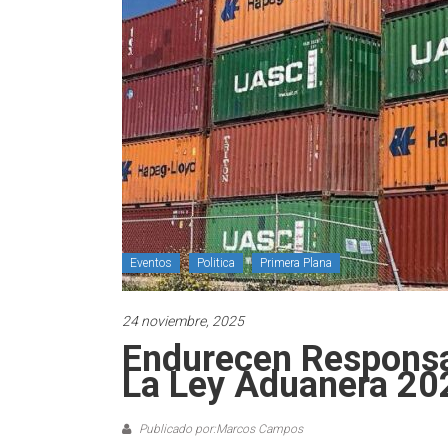
Eventos
Politica
Primera Plana
24 noviembre, 2025
Endurecen Responsa
La Ley Aduanera 20
Publicado por:Marcos Campos