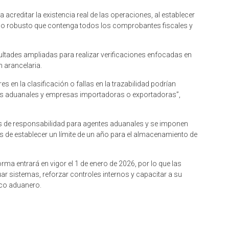
acreditar la existencia real de las operaciones, al establecer
nico robusto que contenga todos los comprobantes fiscales y
ltades ampliadas para realizar verificaciones enfocadas en
n arancelaria.
s en la clasificación o fallas en la trazabilidad podrían
ias aduanales y empresas importadoras o exportadoras”,
es de responsabilidad para agentes aduanales y se imponen
 de establecer un límite de un año para el almacenamiento de
rma entrará en vigor el 1 de enero de 2026, por lo que las
 sistemas, reforzar controles internos y capacitar a su
rco aduanero.