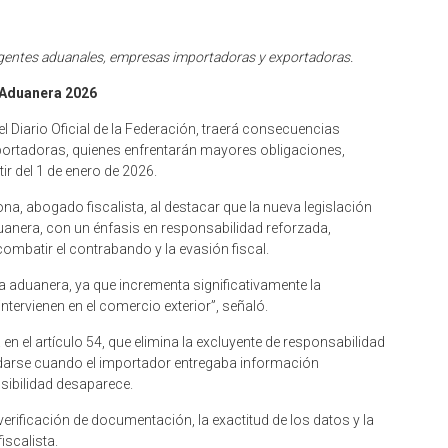
agentes aduanales, empresas importadoras y exportadoras.
 Aduanera 2026
el Diario Oficial de la Federación, traerá consecuencias
ortadoras, quienes enfrentarán mayores obligaciones,
tir del 1 de enero de 2026.
rona, abogado fiscalista, al destacar que la nueva legislación
anera, con un énfasis en responsabilidad reforzada,
combatir el contrabando y la evasión fiscal.
 aduanera, ya que incrementa significativamente la
tervienen en el comercio exterior”, señaló.
en el artículo 54, que elimina la excluyente de responsabilidad
ndarse cuando el importador entregaba información
sibilidad desaparece.
verificación de documentación, la exactitud de los datos y la
iscalista.