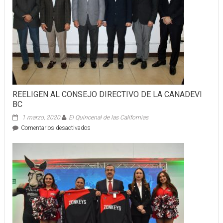
BC
REELIGEN AL CONSEJO DIRECTIVO DE LA CANADEVI
BC
1 marzo, 2020
El Quincenal de las Californias
en
Comentarios desactivados
REELIGEN
AL
CONSEJO
DIRECTIVO
DE
LA
CANADEVI
BC