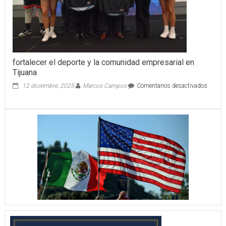
fortalecer el deporte y la comunidad empresarial en
Tijuana
en
12 diciembre, 2025
Marcos Campos
Comentarios desactivados
fortalec
el
deporte
y
la
comun
empres
en
Tijuan