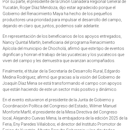
Por su parte, el presidente de la Unión Ganadera Regional General de
Yucatán, Roger Díaz Mendoza, dijo estar agradecido porque el
Gobierno del Renacimiento Maya ha hecho de los pequeños
productores una prioridad para impulsar el desarrollo del campo,
dejando en claro que, juntos, podemos salir adelante.
En representación de los beneficiarios de los apoyos entregados,
Nancy Quintal Martín, beneficiaria del programa Renacimiento
Apícola del municipio de Chocholá, afirmó que este tipo de eventos
dignifican y honran el trabajo de las yucatecas y los yucatecos que
viven del campo y les demuestra que avanzan acompañados.
Finalmente, el titular de la Secretaría de Desarrollo Rural, Edgardo
Medina Rodríguez, afirmó que gracias a la visión del Gobierno de
Joaquín Díaz Mena se está transformando el campo con apoyos
que están haciendo de este un sector más positivo y dinámico.
En el evento estuvieron el presidente de la Junta de Gobierno y
Coordinación Política del Congreso del Estado, Wilmer Manuel
Monforte Marfil; el presidente de la Mesa Directiva del Congreso
local, Alejandro Cuevas Mena; la embajadora de la edición 2025 de la
Feria, Eny Paredes Villalobos; el director del Instituto Promotor de