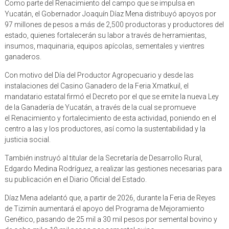
Como parte del Renacimiento del campo que se impulsa en
Yucatán, el Gobernador Joaquín Díaz Mena distribuyó apoyos por
97 millones de pesos a más de 2,500 productoras y productores del
estado, quienes fortalecerán su labor a través de herramientas,
insumos, maquinaria, equipos apícolas, sementales y vientres
ganaderos.
Con motivo del Día del Productor Agropecuario y desde las
instalaciones del Casino Ganadero de la Feria Xmatkuil, el
mandatario estatal firmó el Decreto por el que se emite la nueva Ley
de la Ganadería de Yucatán, a través de la cual se promueve
el Renacimiento y fortalecimiento de esta actividad, poniendo en el
centro a las y los productores, así como la sustentabilidad y la
justicia social.
También instruyó al titular de la Secretaría de Desarrollo Rural,
Edgardo Medina Rodríguez, a realizar las gestiones necesarias para
su publicación en el Diario Oficial del Estado.
Díaz Mena adelantó que, a partir de 2026, durante la Feria de Reyes
de Tizimín aumentará el apoyo del Programa de Mejoramiento
Genético, pasando de 25 mil a 30 mil pesos por semental bovino y