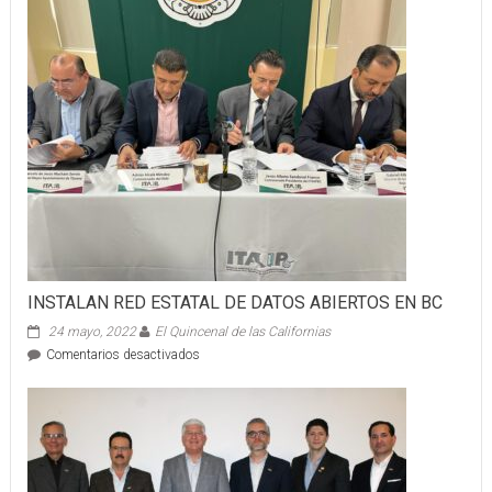
INSTALAN RED ESTATAL DE DATOS ABIERTOS EN BC
24 mayo, 2022
El Quincenal de las Californias
en
Comentarios desactivados
INSTALAN
RED
ESTATAL
DE
DATOS
ABIERTOS
EN