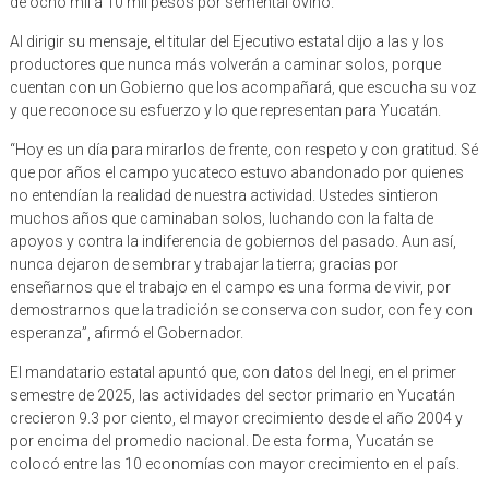
de ocho mil a 10 mil pesos por semental ovino.
Al dirigir su mensaje, el titular del Ejecutivo estatal dijo a las y los
productores que nunca más volverán a caminar solos, porque
cuentan con un Gobierno que los acompañará, que escucha su voz
y que reconoce su esfuerzo y lo que representan para Yucatán.
“Hoy es un día para mirarlos de frente, con respeto y con gratitud. Sé
que por años el campo yucateco estuvo abandonado por quienes
no entendían la realidad de nuestra actividad. Ustedes sintieron
muchos años que caminaban solos, luchando con la falta de
apoyos y contra la indiferencia de gobiernos del pasado. Aun así,
nunca dejaron de sembrar y trabajar la tierra; gracias por
enseñarnos que el trabajo en el campo es una forma de vivir, por
demostrarnos que la tradición se conserva con sudor, con fe y con
esperanza”, afirmó el Gobernador.
El mandatario estatal apuntó que, con datos del Inegi, en el primer
semestre de 2025, las actividades del sector primario en Yucatán
crecieron 9.3 por ciento, el mayor crecimiento desde el año 2004 y
por encima del promedio nacional. De esta forma, Yucatán se
colocó entre las 10 economías con mayor crecimiento en el país.