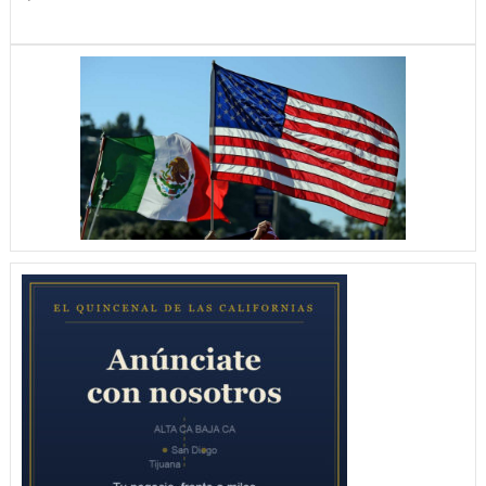
Baby
Shower
de
Natalia
Elizabeth
En
Merida
Yucatan