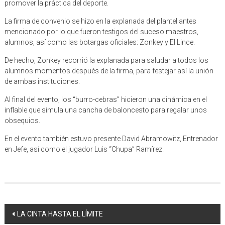
promover la práctica del deporte.
La firma de convenio se hizo en la explanada del plantel antes
mencionado por lo que fueron testigos del suceso maestros,
alumnos, así como las botargas oficiales: Zonkey y El Lince.
De hecho, Zonkey recorrió la explanada para saludar a todos los
alumnos momentos después de la firma, para festejar así la unión
de ambas instituciones.
Al final del evento, los “burro-cebras” hicieron una dinámica en el
inflable que simula una cancha de baloncesto para regalar unos
obsequios.
En el evento también estuvo presente David Abramowitz, Entrenador
en Jefe, así como el jugador Luis “Chupa” Ramírez.
Navegación
LA CINTA HASTA EL LÍMITE