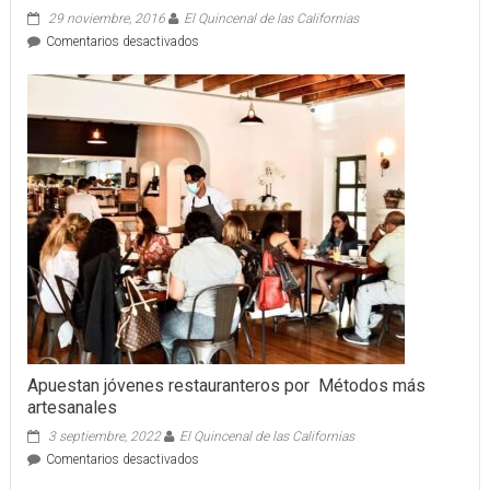
29 noviembre, 2016
El Quincenal de las Californias
en
Comentarios desactivados
FLOJOS
GANAN
EL
TERCER
LUGAR
EN
PENALES
Apuestan jóvenes restauranteros por Métodos más
artesanales
3 septiembre, 2022
El Quincenal de las Californias
en
Comentarios desactivados
Apuestan