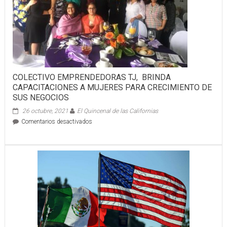
Y
SALUD
POR
COVID-
19
COLECTIVO EMPRENDEDORAS TJ, BRINDA
CAPACITACIONES A MUJERES PARA CRECIMIENTO DE
SUS NEGOCIOS
26 octubre, 2021
El Quincenal de las Californias
en
Comentarios desactivados
COLECTIVO
EMPRENDEDORAS
TJ,
BRINDA
CAPACITACIONES
A
MUJERES
PARA
CRECIMIENTO
DE
SUS