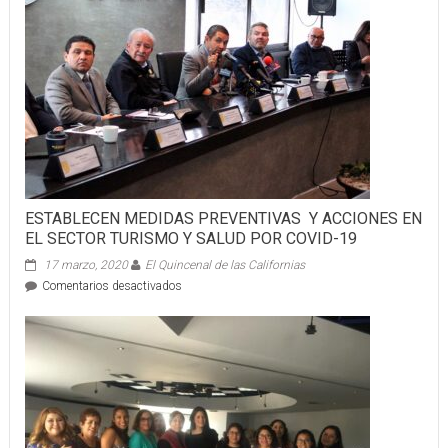
LA
SELECCIÓN
MEXICANA
DE
KICKBOXING
ESTABLECEN MEDIDAS PREVENTIVAS Y ACCIONES EN
EL SECTOR TURISMO Y SALUD POR COVID-19
17 marzo, 2020
El Quincenal de las Californias
en
Comentarios desactivados
ESTABLECEN
MEDIDAS
PREVENTIVAS
Y
ACCIONES
EN
EL
SECTOR
TURISMO