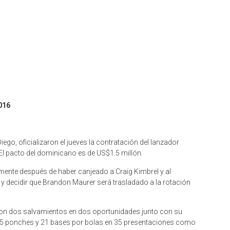
016
iego, oficializaron el jueves la contratación del lanzador
El pacto del dominicano es de US$1.5 millón.
mente después de haber canjeado a Craig Kimbrel y al
 y decidir que Brandon Maurer será trasladado a la rotación
 con dos salvamientos en dos oportunidades junto con su
n 55 ponches y 21 bases por bolas en 35 presentaciones como