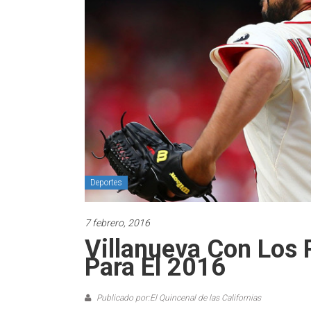
Deportes
7 febrero, 2016
Villanueva Con Los 
Para El 2016
Publicado por:El Quincenal de las Californias