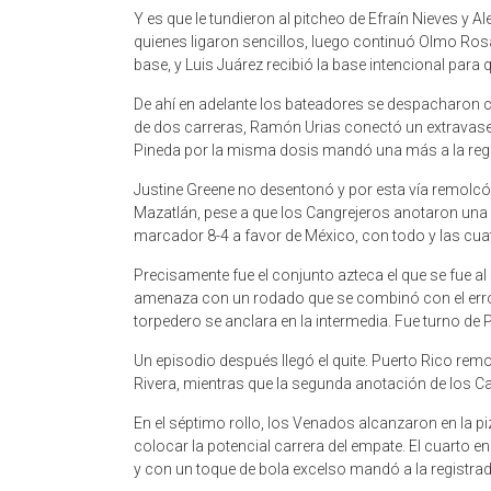
Y es que le tundieron al pitcheo de Efraín Nieves y
quienes ligaron sencillos, luego continuó Olmo Rosa
base, y Luis Juárez recibió la base intencional para
De ahí en adelante los bateadores se despacharon 
de dos carreras, Ramón Urias conectó un extravase
Pineda por la misma dosis mandó una más a la reg
Justine Greene no desentonó y por esta vía remolcó l
Mazatlán, pese a que los Cangrejeros anotaron una en
marcador 8-4 a favor de México, con todo y las cuat
Precisamente fue el conjunto azteca el que se fue al 
amenaza con un rodado que se combinó con el error en
torpedero se anclara en la intermedia. Fue turno de 
Un episodio después llegó el quite. Puerto Rico remon
Rivera, mientras que la segunda anotación de los Ca
En el séptimo rollo, los Venados alcanzaron en la pi
colocar la potencial carrera del empate. El cuarto e
y con un toque de bola excelso mandó a la registrad