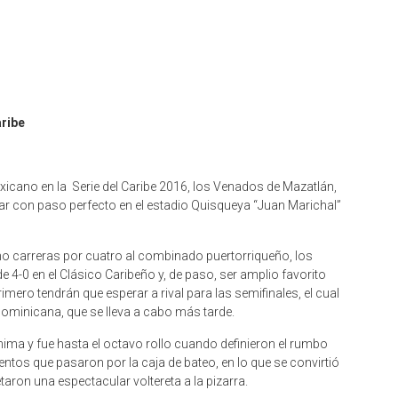
aribe
mexicano en la Serie del Caribe 2016, los Venados de Mazatlán,
nuar con paso perfecto en el estadio Quisqueya “Juan Marichal”
ho carreras por cuatro al combinado puertorriqueño, los
 4-0 en el Clásico Caribeño y, de paso, ser amplio favorito
imero tendrán que esperar a rival para las semifinales, el cual
 Dominicana, que se lleva a cabo más tarde.
ma y fue hasta el octavo rollo cuando definieron el rumbo
ntos que pasaron por la caja de bateo, en lo que se convirtió
aron una espectacular voltereta a la pizarra.