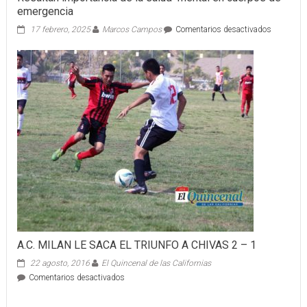
emergencia
en
17 febrero, 2025
Marcos Campos
Comentarios desactivados
Resaltan
importanc
de
la
salud
mental
en
cuerpos
de
emergenc
A.C. MILAN LE SACA EL TRIUNFO A CHIVAS 2 – 1
22 agosto, 2016
El Quincenal de las Californias
en
Comentarios desactivados
A.C.
MILAN