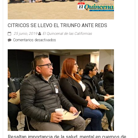
CITRICOS SE LLEVO EL TRIUNFO ANTE REDS
25 junio, 2019
El Quincenal de las Californias
en
Comentarios desactivados
CITRICOS
SE
LLEVO
EL
TRIUNFO
ANTE
REDS
Resaltan importancia de la salud mental en cuerpos de