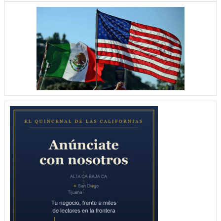
LE
SACA
EL
TRIUNFO
A
CHIVAS
2
–
1