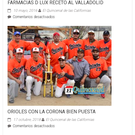
FARMACIAS D LUX RECETO AL VALLADOLID
Tijuana
10 mayo, 2016
El Quincenal de las Californias
en
Comentarios desactivados
FARMACIAS
D
LUX
RECETO
AL
VALLADOLID
ORIOLES CON LA CORONA BIEN PUESTA
17 octubre, 2018
El Quincenal de las Californias
en
Comentarios desactivados
ORIOLES