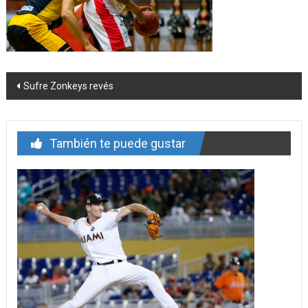
Navegación
Sufre Zonkeys revés
de
entrada
También te puede gustar