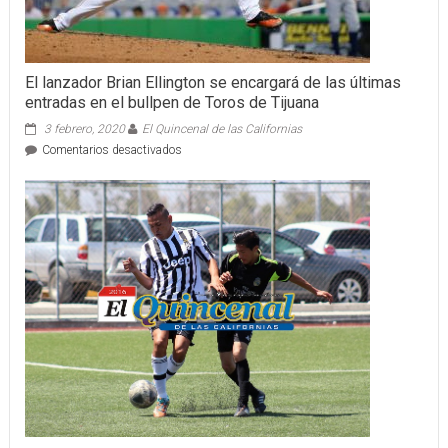
El lanzador Brian Ellington se encargará de las últimas
entradas en el bullpen de Toros de Tijuana
3 febrero, 2020
El Quincenal de las Californias
en
Comentarios desactivados
El
lanzador
Brian
Ellington
se
encargará
de
las
últimas
entradas
en
el
bullpen
de
Toros
de