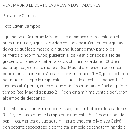
REAL MADRID LE CORTO LAS ALAS A LOS HALCONES
Por Jorge Campos L.
Foto Edwin Campos.
Tijuana Baja California México.- Las acciones se presentaron al
primer minuto, ya que estos dos equipos se traían muchas ganas
de ver de qué lado masca la higuana, jugando muy parejo los
primeros cinco minutos, pusieron a los 78 aficionados al filo del
graderío, quienes alentaban a estos chiquitines a dar el 100% en
cada jugada, y de esta manera Real Madrid comenzó a poner sus
condiciones, abriendo rápidamente el marcador 1 – 0, pero no tardo
por mucho tiempo la respuesta al igualar la cuenta Halcones 1 – 1,
jugando al tú por tú, antes de que el árbitro marcara el final del primer
tiempo Real Madrid se puso 2 – 1con esta mínima ventaja se fueron
al tiempo del descanso.
Real Madrid al primer minuto de la segunda mitad pone los cartones
3 – 1, y no paso mucho tiempo para aumentar 5 – 1 con un par de
pepinillos, y antes de que se terminara el encuentro Moisés Galván
con potente escopetazo a completa la media docena terminando el