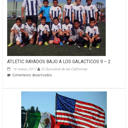
ATLETIC RAYADOS BAJO A LOS GALACTICOS 9 – 2
16 marzo, 2017
El Quincenal de las Californias
en
Comentarios desactivados
ATLETIC
RAYADOS
BAJO
A
LOS
GALACTICOS
9
–
2