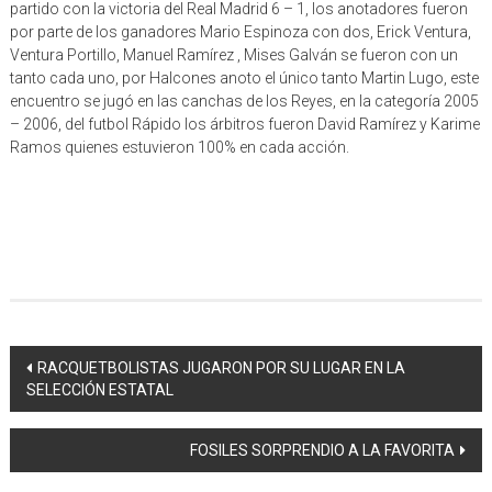
partido con la victoria del Real Madrid 6 – 1, los anotadores fueron
por parte de los ganadores Mario Espinoza con dos, Erick Ventura,
Ventura Portillo, Manuel Ramírez , Mises Galván se fueron con un
tanto cada uno, por Halcones anoto el único tanto Martin Lugo, este
encuentro se jugó en las canchas de los Reyes, en la categoría 2005
– 2006, del futbol Rápido los árbitros fueron David Ramírez y Karime
Ramos quienes estuvieron 100% en cada acción.
Navegación
RACQUETBOLISTAS JUGARON POR SU LUGAR EN LA
SELECCIÓN ESTATAL
de
entrada
FOSILES SORPRENDIO A LA FAVORITA