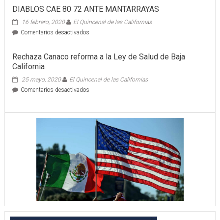
DIABLOS CAE 80 72 ANTE MANTARRAYAS
16 febrero, 2020
El Quincenal de las Californias
en
Comentarios desactivados
DIABLOS
CAE
Rechaza Canaco reforma a la Ley de Salud de Baja
80
California
72
ANTE
25 mayo, 2020
El Quincenal de las Californias
MANTARRAYAS
en
Comentarios desactivados
Rechaza
Canaco
reforma
a
la
Ley
de
Salud
de
Baja
California