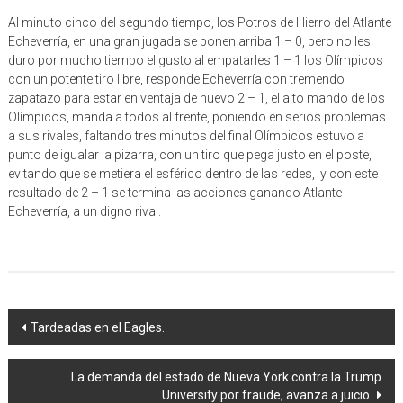
Al minuto cinco del segundo tiempo, los Potros de Hierro del Atlante
Echeverría, en una gran jugada se ponen arriba 1 – 0, pero no les
duro por mucho tiempo el gusto al empatarles 1 – 1 los Olímpicos
con un potente tiro libre, responde Echeverría con tremendo
zapatazo para estar en ventaja de nuevo 2 – 1, el alto mando de los
Olímpicos, manda a todos al frente, poniendo en serios problemas
a sus rivales, faltando tres minutos del final Olímpicos estuvo a
punto de igualar la pizarra, con un tiro que pega justo en el poste,
evitando que se metiera el esférico dentro de las redes, y con este
resultado de 2 – 1 se termina las acciones ganando Atlante
Echeverría, a un digno rival.
Navegación
Tardeadas en el Eagles.
de
La demanda del estado de Nueva York contra la Trump
entrada
University por fraude, avanza a juicio.