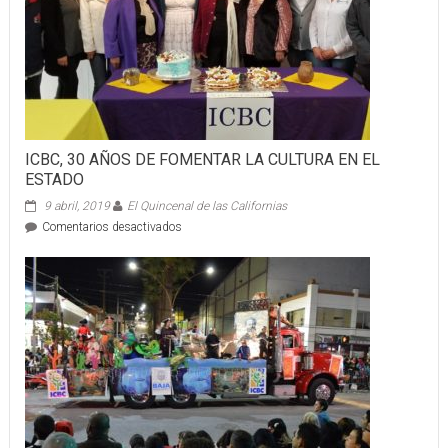
ICBC, 30 AÑOS DE FOMENTAR LA CULTURA EN EL
ESTADO
9 abril, 2019
El Quincenal de las Californias
en
Comentarios desactivados
ICBC,
30
AÑOS
DE
FOMENTAR
LA
CULTURA
EN
EL
ESTADO