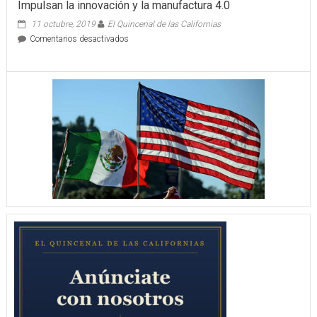
Impulsan la innovación y la manufactura 4.0
11 octubre, 2019
El Quincenal de las Californias
en
Comentarios desactivados
Impulsan
la
innovación
y
la
manufactura
4.0