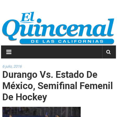
Saltar
El
a
contenido
Quincenal
de
las
Californias
Primero
Dios
6 julio, 2016
Durango Vs. Estado De
y
después
México, Semifinal Femenil
las
noticias.
De Hockey