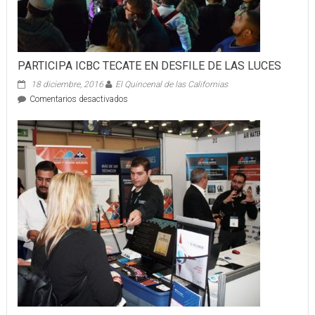
PARTICIPA ICBC TECATE EN DESFILE DE LAS LUCES
18 diciembre, 2016
El Quincenal de las Californias
en
Comentarios desactivados
PARTICIPA
ICBC
TECATE
EN
DESFILE
DE
LAS
LUCES