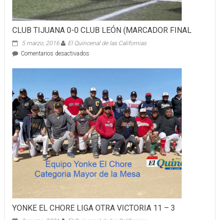
CLUB TIJUANA 0-0 CLUB LEÓN (MARCADOR FINAL
5 marzo, 2016
El Quincenal de las Californias
en
Comentarios desactivados
CLUB
TIJUANA
0-
0
CLUB
LEÓN
(MARCADOR
FINAL
YONKE EL CHORE LIGA OTRA VICTORIA 11 – 3