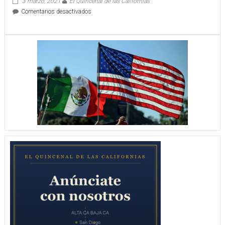
3 marzo, 2021
El Quincenal de las Californias
en
Comentarios desactivados
YONKE
EL
CHORE
LIGA
OTRA
VICTORIA
11
–
3