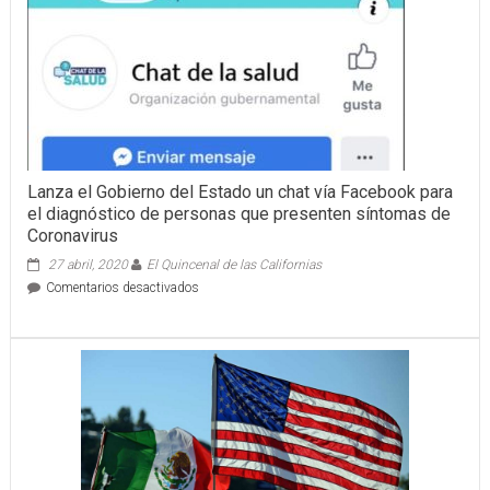
Lanza el Gobierno del Estado un chat vía Facebook para
el diagnóstico de personas que presenten síntomas de
Coronavirus
27 abril, 2020
El Quincenal de las Californias
en
Comentarios desactivados
Lanza
el
Gobierno
del
Estado
un
chat
vía
Facebook
para