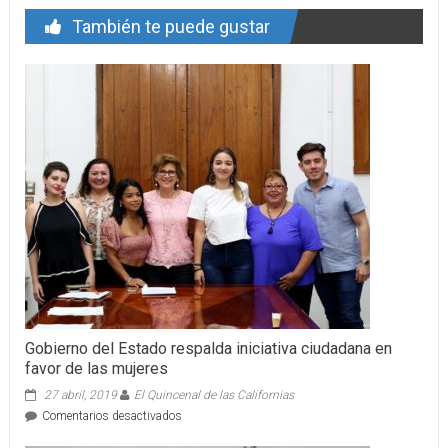
También te puede gustar
Gobierno del Estado respalda iniciativa ciudadana en
favor de las mujeres
27 abril, 2019
El Quincenal de las Californias
en
Comentarios desactivados
Gobierno