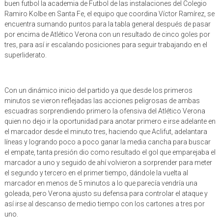
buen futbol la academia de Futbol de las instalaciones del Colegio
Ramiro Kolbe en Santa Fe, el equipo que coordina Víctor Ramírez, se
encuentra sumando puntos para la tabla general después de pasar
por encima de Atlético Verona con un resultado de cinco goles por
tres, para así ir escalando posiciones para seguir trabajando en el
superliderato.
Con un dinámico inicio del partido ya que desde los primeros
minutos se vieron reflejadas las acciones peligrosas de ambas
escuadras sorprendiendo primero la ofensiva del Atlético Verona
quien no dejo ir la oportunidad para anotar primero e irse adelante en
el marcador desde el minuto tres, haciendo que Aclifut, adelantara
líneas y logrando poco a poco ganar la media cancha para buscar
el empate, tanta presión dio como resultado el gol que emparejaba el
marcador a uno y seguido de ahí volvieron a sorprender para meter
el segundo y tercero en el primer tiempo, dándole la vuelta al
marcador en menos de 5 minutos a lo que parecía vendría una
goleada, pero Verona ajusto su defensa para controlar el ataque y
así irse al descanso de medio tiempo con los cartones a tres por
uno.