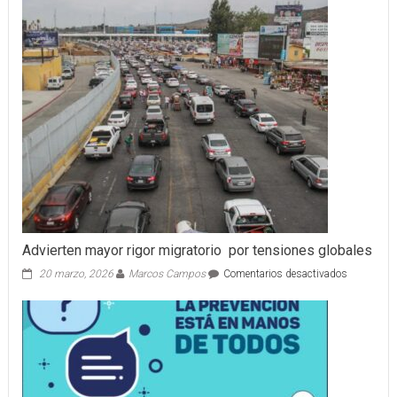
del
Estado
respalda
iniciativa
ciudadana
en
favor
de
las
mujeres
Advierten mayor rigor migratorio por tensiones globales
en
20 marzo, 2026
Marcos Campos
Comentarios desactivados
Advierten
mayor
rigor
migratorio
por
tensiones
globales