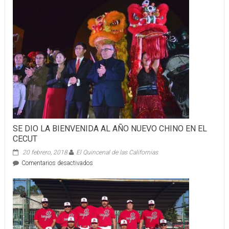
PUDO
CONTRA
DEP.
MONZE
SE DIO LA BIENVENIDA AL AÑO NUEVO CHINO EN EL
CECUT
20 febrero, 2018
El Quincenal de las Californias
en
Comentarios desactivados
SE
DIO
LA
BIENVENIDA
AL
AÑO
NUEVO