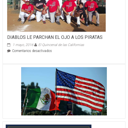
CHINO
EN
EL
CECUT
DIABLOS LE PARCHAN EL OJO A LOS PIRATAS
1 mayo, 2016
El Quincenal de las Californias
en
Comentarios desactivados
DIABLOS
LE
PARCHAN
EL
OJO
A
LOS
PIRATAS