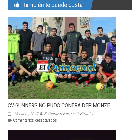
También te puede gustar
CV GUNNERS NO PUDO CONTRA DEP. MONZE
15 enero, 2017
El Quincenal de las Californias
en
Comentarios desactivados
CV
GUNNERS
NO