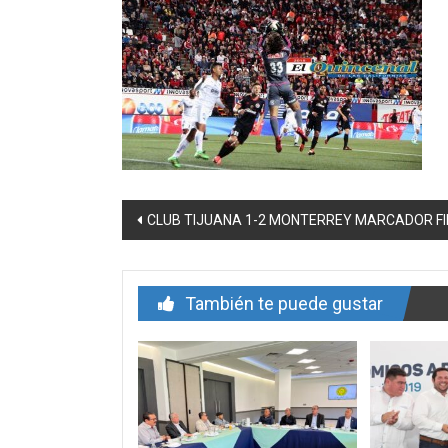
Navegación
CLUB TIJUANA 1-2 MONTERREY MARCADOR F
de
entrada
También te puede gustar