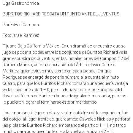
Liga Gastronómica
BURRITOS RICHARD RESCATA UN PUNTO ANTE EL JUVENTUS
Por Edwin Campos
Foto Israel Ramírez
Tijuana Baja California México.-En un dramático encuentro que se
jugó de poder a poder, entre los conjuntos de Burritos Richard vs la
gran escuadra del Juventus, en las instalaciones del Campos # 2 del
Romero Manzo, ante la supervisión del Árbitro Javier Carreto
Martínez, quien estuvo muy atento en cada jugada, Enrique
Rodríguez se encargó de ponerle número a la cuenta al minuto
cuatro, para que los Burritos Richard tomaran una pequeña ventaja
en las acciones de 1 – 0, pero la furia verde de los Europeos del
Juventus fueron adelante en busca de igualar el marcador, pero no
lo pudieron lograr al terminarse este primer tiempo.
Las emociones llegaron otra vez al minuto tres de la segunda mitad
del cotejo, al llegar frente del guardameta Oswaldo Nieblas y perforar
las piolas de Burritos Richard empatando el partido 1 – 1, no tardo
mucho para que Juventus le diera la vuelta a la pizarra 2 – 1,