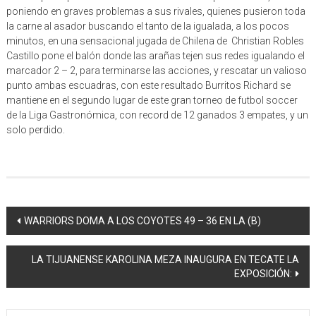
poniendo en graves problemas a sus rivales, quienes pusieron toda
la carne al asador buscando el tanto de la igualada, a los pocos
minutos, en una sensacional jugada de Chilena de Christian Robles
Castillo pone el balón donde las arañas tejen sus redes igualando el
marcador 2 – 2, para terminarse las acciones, y rescatar un valioso
punto ambas escuadras, con este resultado Burritos Richard se
mantiene en el segundo lugar de este gran torneo de futbol soccer
de la Liga Gastronómica, con record de 12 ganados 3 empates, y un
solo perdido.
Navegación
WARRIORS DOMA A LOS COYOTES 49 – 36 EN LA (B)
de
LA TIJUANENSE KAROLINA MEZA INAUGURA EN TECATE LA
entrada
EXPOSICIÓN: