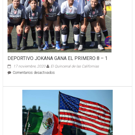
Tijuana para
agilizar
trámites
inmobiliarios
DEPORTIVO JOKANA GANA EL PRIMERO 8 – 1
17 noviembre, 2020
El Quincenal de las Californias
en
Comentarios desactivados
DEPORTIVO
JOKANA
GANA
EL
PRIMERO
8
–
1