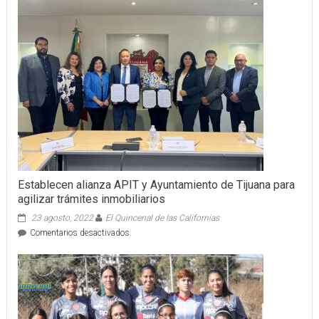
CONTRA
EL
CÁNCER
DE
MAMA
Establecen alianza APIT y Ayuntamiento de Tijuana para
agilizar trámites inmobiliarios
23 agosto, 2022
El Quincenal de las Californias
en
Comentarios desactivados
Establecen
alianza
APIT
y
Ayuntamiento
de