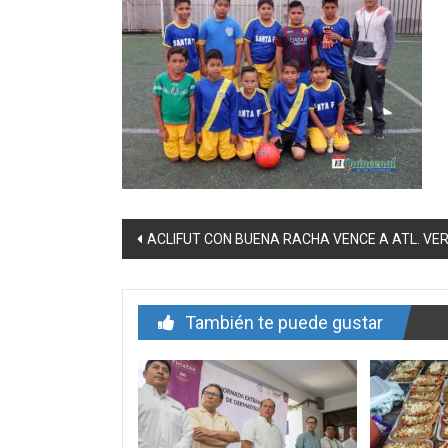
Navegación
ACLIFUT CON BUENA RACHA VENCE A ATL. VE
de
entrada
También te puede gustar