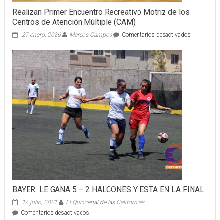
2019
Realizan Primer Encuentro Recreativo Motriz de los
Centros de Atención Múltiple (CAM)
en
27 enero, 2026
Marcos Campos
Comentarios desactivados
Realizan
Primer
Encuentro
Recreativo
Motriz
de
los
Centros
de
Atención
Múltiple
(CAM)
BAYER LE GANA 5 – 2 HALCONES Y ESTA EN LA FINAL
14 julio, 2021
El Quincenal de las Californias
en
Comentarios desactivados