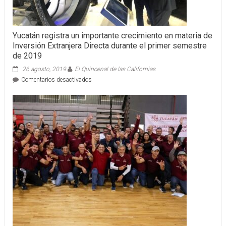
Yucatán registra un importante crecimiento en materia de
Inversión Extranjera Directa durante el primer semestre
de 2019
26 agosto, 2019
El Quincenal de las Californias
en
Comentarios desactivados
Yucatán
registra
un
importante
crecimiento
en
materia
de
Inversión
Extranjera
Directa
durante
el
primer
semestre
de