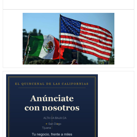
BAYER
LE
GANA
5
–
2
HALCONES
Y
ESTA
EN
LA
FINAL