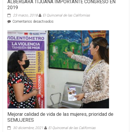
ALBERGARÁ TIJUANA IMPORTANTE CONGRESO EN
2019
23 marzo, 2018
El Quincenal de las Californias
en
Comentarios desactivados
ALBERGARÁ
TIJUANA
IMPORTANTE
CONGRESO
EN
2019
Mejorar calidad de vida de las mujeres, prioridad de
SEMUJERES
30 diciembre, 2021
El Quincenal de las Californias