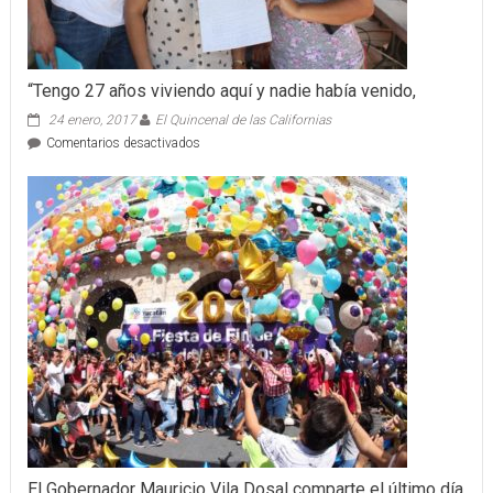
“Tengo 27 años viviendo aquí y nadie había venido,
24 enero, 2017
El Quincenal de las Californias
en
Comentarios desactivados
“Tengo
27
años
viviendo
aquí
y
nadie
había
venido,
El Gobernador Mauricio Vila Dosal comparte el último día