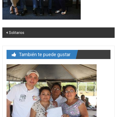
Navegación
Solitarios
de
entrada
También te puede gustar