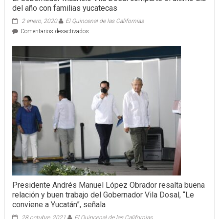
del año con familias yucatecas
2 enero, 2020
El Quincenal de las Californias
en
Comentarios desactivados
El
Gobernador
Mauricio
Vila
Dosal
comparte
el
último
día
del
año
con
familias
yucatecas
Presidente Andrés Manuel López Obrador resalta buena
relación y buen trabajo del Gobernador Vila Dosal, “Le
conviene a Yucatán”, señala
28 octubre, 2021
El Quincenal de las Californias