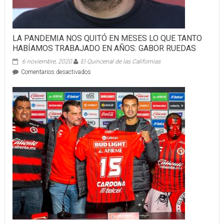
LA PANDEMIA NOS QUITÓ EN MESES LO QUE TANTO
HABÍAMOS TRABAJADO EN AÑOS: GABOR RUEDAS
6 noviembre, 2020
El Quincenal de las Californias
en
Comentarios desactivados
LA
PANDEMIA
NOS
QUITÓ
EN
MESES
LO
QUE
TANTO
HABÍAMOS
TRABAJADO
EN
AÑOS:
GABOR
RUEDAS