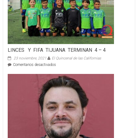
LINCES Y FIFA TIJUANA TERMINAN 4 – 4
23 noviembre, 2021
El Quincenal de las Californias
en
Comentarios desactivados
LINCES
Y
FIFA
TIJUANA
TERMINAN
4
–
4