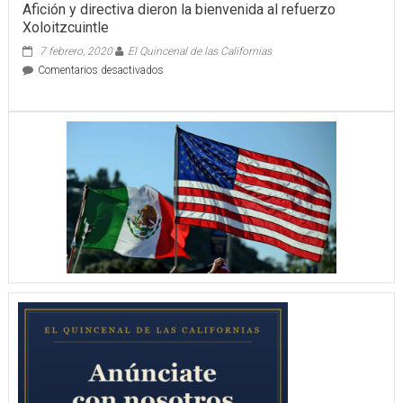
Afición y directiva dieron la bienvenida al refuerzo
Xoloitzcuintle
7 febrero, 2020
El Quincenal de las Californias
en
Comentarios desactivados
Afición
y
directiva
dieron
la
bienvenida
al
refuerzo
Xoloitzcuintle