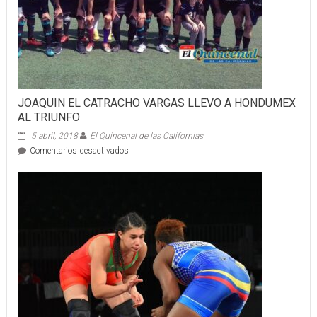
JOAQUIN EL CATRACHO VARGAS LLEVO A HONDUMEX
AL TRIUNFO
5 abril, 2018
El Quincenal de las Californias
en
Comentarios desactivados
JOAQUIN
EL
CATRACHO
VARGAS
LLEVO
A
HONDUMEX
AL
TRIUNFO