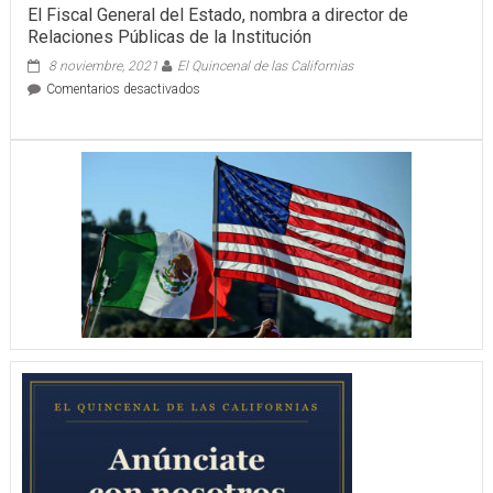
El Fiscal General del Estado, nombra a director de
Relaciones Públicas de la Institución
8 noviembre, 2021
El Quincenal de las Californias
en
Comentarios desactivados
El
Fiscal
General
del
Estado,
nombra
a
director
de
Relaciones
Públicas
de
la
Institución