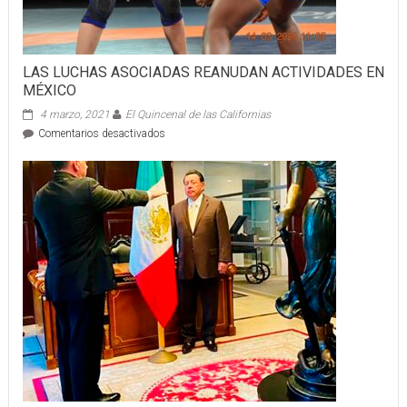
LAS LUCHAS ASOCIADAS REANUDAN ACTIVIDADES EN
MÉXICO
4 marzo, 2021
El Quincenal de las Californias
en
Comentarios desactivados
LAS
LUCHAS
ASOCIADAS
REANUDAN
ACTIVIDADES
EN
MÉXICO