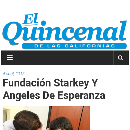
Saltar
El
a
contenido
Quincenal
de
las
Californias
Primero
Dios
5 abril, 2016
Fundación Starkey Y
y
después
Angeles De Esperanza
las
noticias.