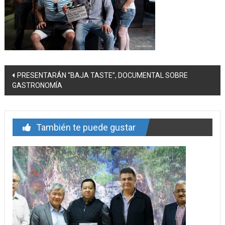
Navegación
PRESENTARÁN “BAJA TASTE”, DOCUMENTAL SOBRE
GASTRONOMÍA
de
entrada
También te puede gustar