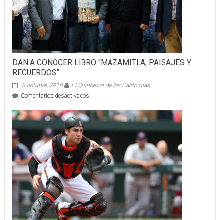
DAN A CONOCER LIBRO “MAZAMITLA, PAISAJES Y
RECUERDOS”
8 octubre, 2018
El Quincenal de las Californias
en
Comentarios desactivados
DAN
A
CONOCER
LIBRO
“MAZAMITLA,
PAISAJES
Y
RECUERDOS”