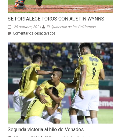
SE FORTALECE TOROS CON AUSTIN WYNNS
26 octubre, 2021
El Quincenal de las Californias
en
Comentarios desactivados
SE
FORTALECE
TOROS
CON
AUSTIN
WYNNS
Segunda victoria al hilo de Venados