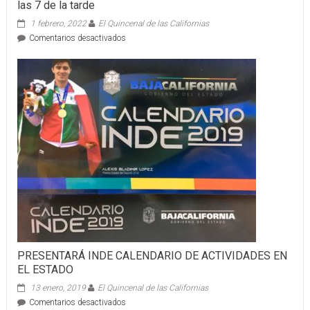
las 7 de la tarde
1 febrero, 2022
El Quincenal de las Californias
en
Comentarios desactivados
El
miércoles
2
de
febrero
en
la
Plaza
Bicentenario,
frente
a
la
Catedral
de
Tijuana,
de
las
PRESENTARÁ INDE CALENDARIO DE ACTIVIDADES EN
7
EL ESTADO
de
la
13 enero, 2019
El Quincenal de las Californias
mañana
en
Comentarios desactivados