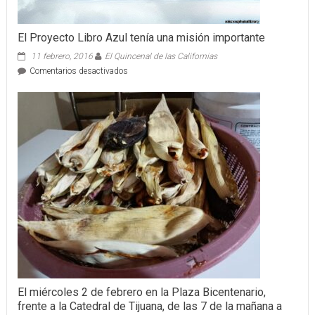
El Proyecto Libro Azul tenía una misión importante
11 febrero, 2016
El Quincenal de las Californias
en
Comentarios desactivados
El
Proyecto
Libro
Azul
tenía
una
misión
importante
El miércoles 2 de febrero en la Plaza Bicentenario,
frente a la Catedral de Tijuana, de las 7 de la mañana a