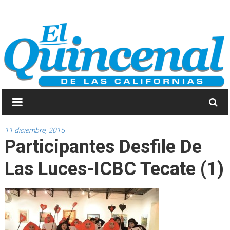
Saltar
El
a
contenido
Quincenal
de
las
Californias
Primero
Dios
11 diciembre, 2015
Participantes Desfile De
y
después
Las Luces-ICBC Tecate (1)
las
noticias.