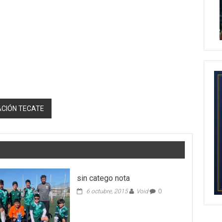
ACIÓN TECATE
sin catego nota
6 octubre, 2015
Void
0