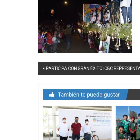
Navegación
PARTICIPA CON GRAN ÉXITO ICBC REPRESENT
de
entrada
También te puede gustar