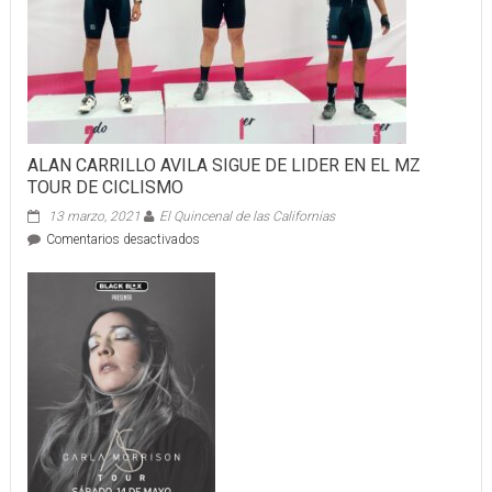
ALAN CARRILLO AVILA SIGUE DE LIDER EN EL MZ
TOUR DE CICLISMO
13 marzo, 2021
El Quincenal de las Californias
en
Comentarios desactivados
ALAN
CARRILLO
AVILA
SIGUE
DE
LIDER
EN
EL
MZ
TOUR
DE
CICLISMO