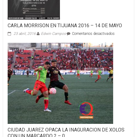
CARLA MORRISON EN TIJUANA 2016 – 14 DE MAYO
en
23 abril, 2016
Edwin Campos
Comentarios desactivados
CARLA
MORRISON
EN
TIJUANA
2016
–
14
DE
MAYO
CIUDAD JUAREZ OPACA LA INAGURACION DE XOLOS
CON UN MARCARDO 2 – 0…..