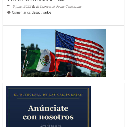
9 julio, 2022
El Quincenal de las Californias
en
Comentarios desactivados
CIUDAD
JUAREZ
OPACA
LA
INAGURACION
DE
XOLOS
CON
UN
MARCARDO
2
–
0…..