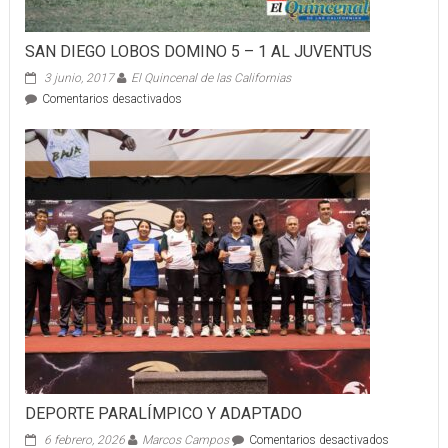
SAN DIEGO LOBOS DOMINO 5 – 1 AL JUVENTUS
3 junio, 2017
El Quincenal de las Californias
en
Comentarios desactivados
SAN
DIEGO
LOBOS
DOMINO
5
–
1
AL
JUVENTUS
DEPORTE PARALÍMPICO Y ADAPTADO
en
6 febrero, 2026
Marcos Campos
Comentarios desactivados