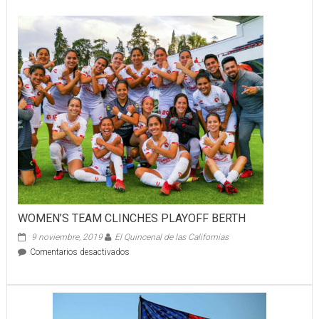
DEPORTE
PARALÍMP
Y
ADAPTAD
WOMEN’S TEAM CLINCHES PLAYOFF BERTH
9 noviembre, 2019
El Quincenal de las Californias
en
Comentarios desactivados
WOMEN’S
TEAM
CLINCHES
PLAYOFF
BERTH