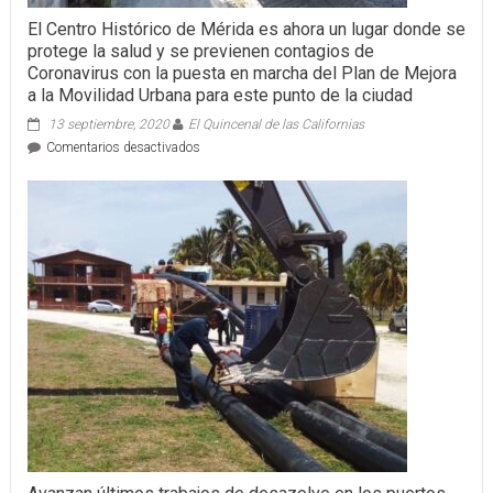
El Centro Histórico de Mérida es ahora un lugar donde se
protege la salud y se previenen contagios de
Coronavirus con la puesta en marcha del Plan de Mejora
a la Movilidad Urbana para este punto de la ciudad
13 septiembre, 2020
El Quincenal de las Californias
en
Comentarios desactivados
El
Centro
Histórico
de
Mérida
es
ahora
un
lugar
donde
se
protege
la
salud
y
se
previenen